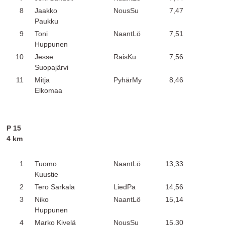
8
Jaakko
NousSu
7,47
Paukku
9
Toni
NaantLö
7,51
Huppunen
10
Jesse
RaisKu
7,56
Suopajärvi
11
Mitja
PyhärMy
8,46
Elkomaa
P 15
4 km
1
Tuomo
NaantLö
13,33
Kuustie
2
Tero Sarkala
LiedPa
14,56
3
Niko
NaantLö
15,14
Huppunen
4
Marko Kivelä
NousSu
15,30