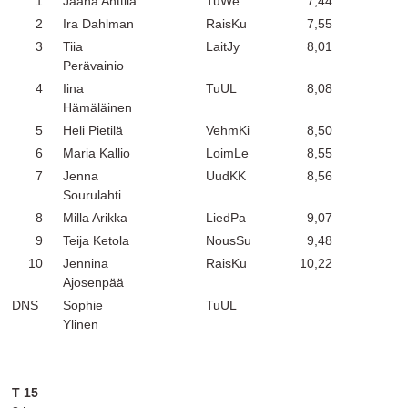
1
Jaana Anttila
TuWe
7,44
2
Ira Dahlman
RaisKu
7,55
3
Tiia
LaitJy
8,01
Perävainio
4
Iina
TuUL
8,08
Hämäläinen
5
Heli Pietilä
VehmKi
8,50
6
Maria Kallio
LoimLe
8,55
7
Jenna
UudKK
8,56
Sourulahti
8
Milla Arikka
LiedPa
9,07
9
Teija Ketola
NousSu
9,48
10
Jennina
RaisKu
10,22
Ajosenpää
DNS
Sophie
TuUL
Ylinen
T 15