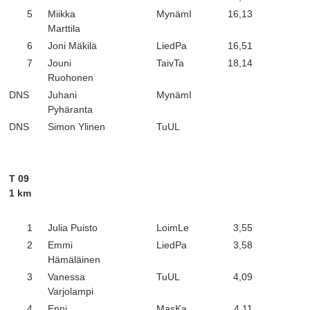
5
Miikka
MynämI
16,13
Marttila
6
Joni Mäkilä
LiedPa
16,51
7
Jouni
TaivTa
18,14
Ruohonen
DNS
Juhani
MynämI
Pyhäranta
DNS
Simon Ylinen
TuUL
T 09
1 km
1
Julia Puisto
LoimLe
3,55
2
Emmi
LiedPa
3,58
Hämäläinen
3
Vanessa
TuUL
4,09
Varjolampi
4
Enni
MasKa
4,11