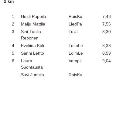
2 km
1
Heidi Pappila
RaisKu
7,48
2
Maiju Mattila
LiedPa
7,56
3
Sini-Tuulia
TuUL
8,30
Reponen
4
Eveliina Koli
LoimLe
8,33
5
Sanni Lehto
LoimLe
8,59
6
Laura
VampU
9,04
Suontausta
Suvi Junnila
RaisKu