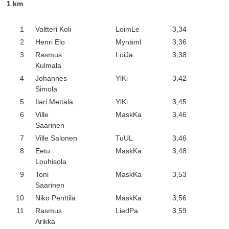
1 km
1
Valtteri Koli
LoimLe
3,34
2
Henri Elo
MynämI
3,36
3
Rasmus
LoiJa
3,38
Kulmala
4
Johannes
YlKi
3,42
Simola
5
Ilari Mettälä
YlKi
3,45
6
Ville
MaskKa
3,46
Saarinen
7
Ville Salonen
TuUL
3,46
8
Eetu
MaskKa
3,48
Louhisola
9
Toni
MaskKa
3,53
Saarinen
10
Niko Penttilä
MaskKa
3,56
11
Rasmus
LiedPa
3,59
Arikka