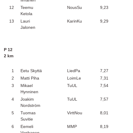
Ilmanen
12
Teemu
NousSu
9,23
Ketola
13
Lauri
KarinKu
9,29
Jalonen
P 12
2 km
1
Eetu Skyttä
LiedPa
7,27
2
Matti Piha
LoimLe
7,31
3
Mikael
TuUL
7,54
Hynninen
4
Joakim
TuUL
7,57
Nordström
5
Tuomas
VirttNou
8,01
Suvitie
6
Eemeli
MMP
8,19
Vanhanen