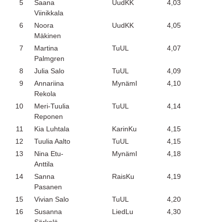
5
Saana
UudKK
4,03
Viinikkala
6
Noora
UudKK
4,05
Mäkinen
7
Martina
TuUL
4,07
Palmgren
8
Julia Salo
TuUL
4,09
9
Annariina
MynämI
4,10
Rekola
10
Meri-Tuulia
TuUL
4,14
Reponen
11
Kia Luhtala
KarinKu
4,15
12
Tuulia Aalto
TuUL
4,15
13
Nina Etu-
MynämI
4,18
Anttila
14
Sanna
RaisKu
4,19
Pasanen
15
Vivian Salo
TuUL
4,20
16
Susanna
LiedLu
4,30