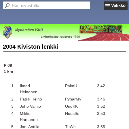
Valikko
2004 Kivistön lenkki
P 09
1 km
1
Ilmari
PaimU
3,42
Heinonen
2
Patrik Heino
PyhärMy
3,46
3
Juho Vainio
UudKK
3,52
4
Mikko
NousSu
3,53
Rantanen
5
Jani Anttila
TuWe
3,55