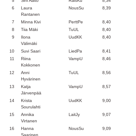
5
Sini Aalto
RaisKu
8,34
6
Laura
NousSu
8,39
Rantanen
7
Minna Kivi
PerttPe
8,40
8
Tiia Mäki
TuUL
8,40
9
Ilona
UudKK
8,40
Välimäki
10
Suvi Saari
LiedPa
8,41
11
Riina
VampU
8,46
Kokkonen
12
Anni
TuUL
8,56
Hyvärinen
13
Katja
VampU
8,57
Järvenpää
14
Krista
UudKK
9,00
Sourulahti
15
Annika
LaitJy
9,07
Virtanen
16
Hanna
NousSu
9,09
Saarinen