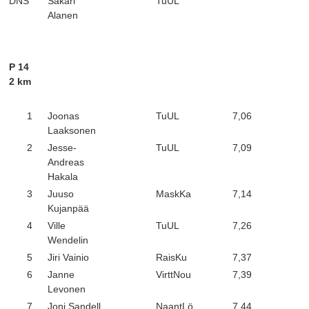
DNS
Sakari
TuUL
Alanen
P 14
2 km
1
Joonas
TuUL
7,06
Laaksonen
2
Jesse-
TuUL
7,09
Andreas
Hakala
3
Juuso
MaskKa
7,14
Kujanpää
4
Ville
TuUL
7,26
Wendelin
5
Jiri Vainio
RaisKu
7,37
6
Janne
VirttNou
7,39
Levonen
7
Joni Sandell
NaantLö
7,44