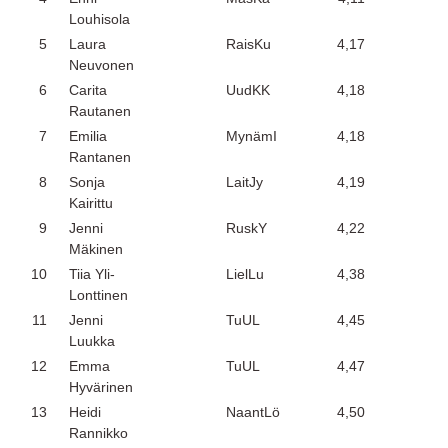
Louhisola
5
Laura
RaisKu
4,17
Neuvonen
6
Carita
UudKK
4,18
Rautanen
7
Emilia
MynämI
4,18
Rantanen
8
Sonja
LaitJy
4,19
Kairittu
9
Jenni
RuskY
4,22
Mäkinen
10
Tiia Yli-
LielLu
4,38
Lonttinen
11
Jenni
TuUL
4,45
Luukka
12
Emma
TuUL
4,47
Hyvärinen
13
Heidi
NaantLö
4,50
Rannikko