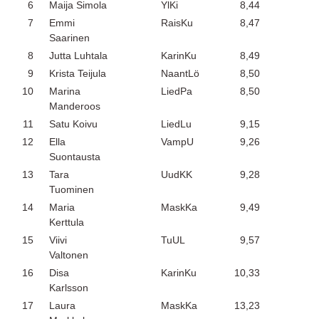
6
Maija Simola
YlKi
8,44
7
Emmi
RaisKu
8,47
Saarinen
8
Jutta Luhtala
KarinKu
8,49
9
Krista Teijula
NaantLö
8,50
10
Marina
LiedPa
8,50
Manderoos
11
Satu Koivu
LiedLu
9,15
12
Ella
VampU
9,26
Suontausta
13
Tara
UudKK
9,28
Tuominen
14
Maria
MaskKa
9,49
Kerttula
15
Viivi
TuUL
9,57
Valtonen
16
Disa
KarinKu
10,33
Karlsson
17
Laura
MaskKa
13,23