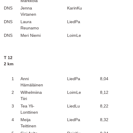
Markkola
DNS
Jenna
KarinKu
Virtanen
DNS
Laura
LiedPa
Reunamo
DNS
Meri Niemi
LoimLe
T 12
2 km
1
Anni
LiedPa
8,04
Hämäläinen
2
Wilhelmiina
LoimLe
8,12
Tiiri
3
Tea Yli-
LiedLu
8,22
Lonttinen
4
Meija
LiedPa
8,32
Teittinen