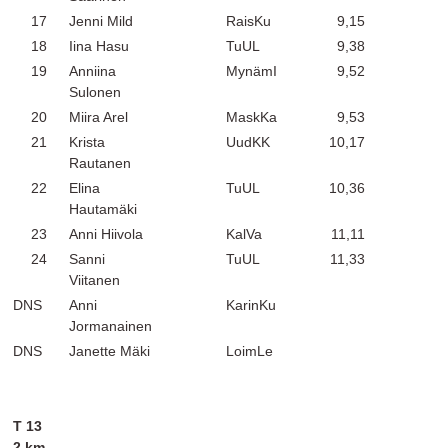
17
Jenni Mild
RaisKu
9,15
18
Iina Hasu
TuUL
9,38
19
Anniina
MynämI
9,52
Sulonen
20
Miira Arel
MaskKa
9,53
21
Krista
UudKK
10,17
Rautanen
22
Elina
TuUL
10,36
Hautamäki
23
Anni Hiivola
KalVa
11,11
24
Sanni
TuUL
11,33
Viitanen
DNS
Anni
KarinKu
Jormanainen
DNS
Janette Mäki
LoimLe
T 13
2 km