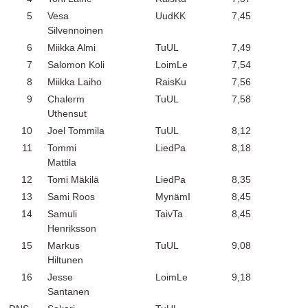
5
Vesa
UudKK
7,45
Silvennoinen
6
Miikka Almi
TuUL
7,49
7
Salomon Koli
LoimLe
7,54
8
Miikka Laiho
RaisKu
7,56
9
Chalerm
TuUL
7,58
Uthensut
10
Joel Tommila
TuUL
8,12
11
Tommi
LiedPa
8,18
Mattila
12
Tomi Mäkilä
LiedPa
8,35
13
Sami Roos
MynämI
8,45
14
Samuli
TaivTa
8,45
Henriksson
15
Markus
TuUL
9,08
Hiltunen
16
Jesse
LoimLe
9,18
Santanen