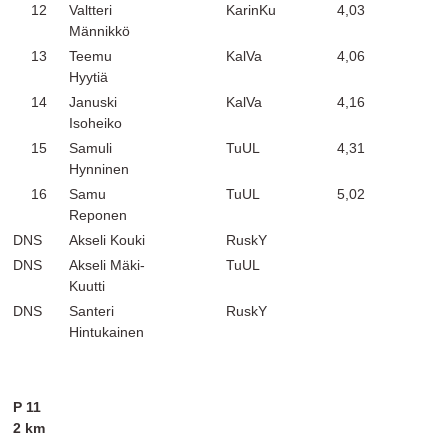
12
Valtteri
KarinKu
4,03
Männikkö
13
Teemu
KalVa
4,06
Hyytiä
14
Januski
KalVa
4,16
Isoheiko
15
Samuli
TuUL
4,31
Hynninen
16
Samu
TuUL
5,02
Reponen
DNS
Akseli Kouki
RuskY
DNS
Akseli Mäki-
TuUL
Kuutti
DNS
Santeri
RuskY
Hintukainen
P 11
2 km