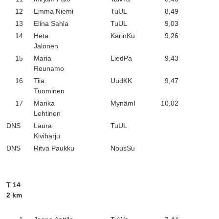
12
Emma Niemi
TuUL
8,49
13
Elina Sahla
TuUL
9,03
14
Heta
KarinKu
9,26
Jalonen
15
Maria
LiedPa
9,43
Reunamo
16
Tiia
UudKK
9,47
Tuominen
17
Marika
MynämI
10,02
Lehtinen
DNS
Laura
TuUL
Kiviharju
DNS
Ritva Paukku
NousSu
T 14
2 km