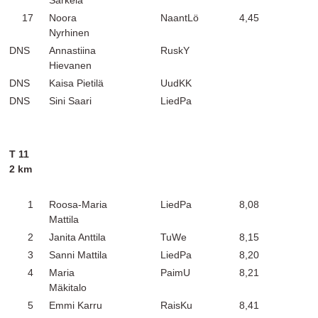
Särkelä
17
Noora
NaantLö
4,45
Nyrhinen
DNS
Annastiina
RuskY
Hievanen
DNS
Kaisa Pietilä
UudKK
DNS
Sini Saari
LiedPa
T 11
2 km
1
Roosa-Maria
LiedPa
8,08
Mattila
2
Janita Anttila
TuWe
8,15
3
Sanni Mattila
LiedPa
8,20
4
Maria
PaimU
8,21
Mäkitalo
5
Emmi Karru
RaisKu
8,41