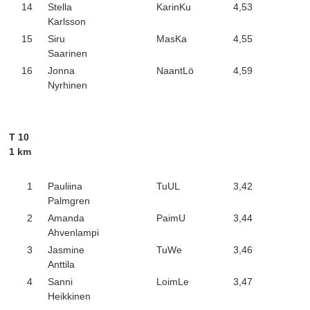
14
Stella
KarinKu
4,53
Karlsson
15
Siru
MasKa
4,55
Saarinen
16
Jonna
NaantLö
4,59
Nyrhinen
T 10
1 km
1
Pauliina
TuUL
3,42
Palmgren
2
Amanda
PaimU
3,44
Ahvenlampi
3
Jasmine
TuWe
3,46
Anttila
4
Sanni
LoimLe
3,47
Heikkinen