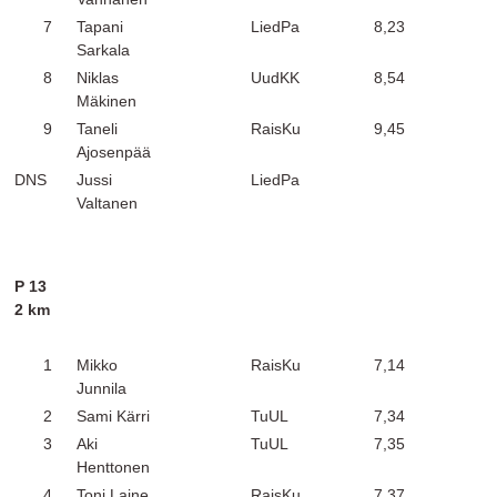
7
Tapani
LiedPa
8,23
Sarkala
8
Niklas
UudKK
8,54
Mäkinen
9
Taneli
RaisKu
9,45
Ajosenpää
DNS
Jussi
LiedPa
Valtanen
P 13
2 km
1
Mikko
RaisKu
7,14
Junnila
2
Sami Kärri
TuUL
7,34
3
Aki
TuUL
7,35
Henttonen
4
Toni Laine
RaisKu
7,37