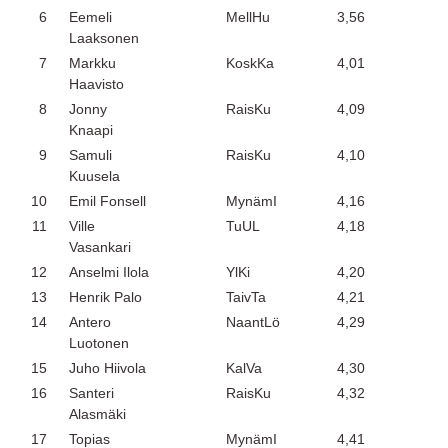
6
Eemeli
MellHu
3,56
Laaksonen
7
Markku
KoskKa
4,01
Haavisto
8
Jonny
RaisKu
4,09
Knaapi
9
Samuli
RaisKu
4,10
Kuusela
10
Emil Fonsell
MynämI
4,16
11
Ville
TuUL
4,18
Vasankari
12
Anselmi Ilola
YlKi
4,20
13
Henrik Palo
TaivTa
4,21
14
Antero
NaantLö
4,29
Luotonen
15
Juho Hiivola
KalVa
4,30
16
Santeri
RaisKu
4,32
Alasmäki
17
Topias
MynämI
4,41