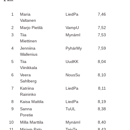
1
Maria
LiedPa
7,46
Valtanen
2
Marjo Pietilä
VampU
7,52
3
Tiia
MynämI
7,53
Miettinen
4
Jenniina
PyhärMy
7,59
Wallenius
5
Tiia
UudKK
8,04
Viinikkala
6
Veera
NousSu
8,10
Sahlberg
7
Katriina
LiedPa
8,11
Raininko
8
Kaisa Mattila
LiedPa
8,19
9
Sanna
TuUL
8,38
Poretie
10
Milla Marttila
MynämI
8,40
11
Mirjam Palo
TaivTa
8,43