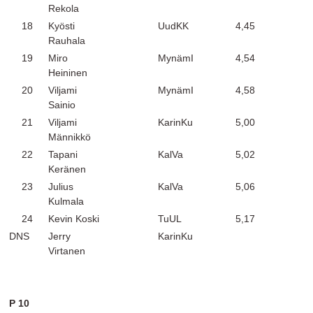
Rekola
18
Kyösti
UudKK
4,45
Rauhala
19
Miro
MynämI
4,54
Heininen
20
Viljami
MynämI
4,58
Sainio
21
Viljami
KarinKu
5,00
Männikkö
22
Tapani
KalVa
5,02
Keränen
23
Julius
KalVa
5,06
Kulmala
24
Kevin Koski
TuUL
5,17
DNS
Jerry
KarinKu
Virtanen
P 10