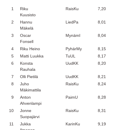
1
Riku
RaisKu
7,20
Kuusisto
2
Hannu
LiedPa
8,01
Mäkelä
3
Oscar
MynämI
8,04
Fonsell
4
Riku Heino
PyhärMy
8,15
5
Matti Luukka
TuUL
8,17
6
Konsta
UudKK
8,20
Rauhala
7
Olli Pietilä
UudKK
8,21
8
Juho
RaisKu
8,24
Mäkimattila
9
Anton
PaimU
8,28
Ahvenlampi
10
Jonne
RaisKu
8,31
Suopajärvi
11
Jukka
KarinKu
9,19