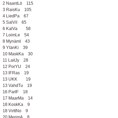
2 NaantLö 115
3 RaisKu 105
4 LiedPa 67
5 SalVil 65
6 KalVa 58
7 LoimLe 54
8 MynämI 43
9 YlänKi 39
10 MaskKa 30
11 LaitJy 28
12 PorYU 24
13 IFRas 19
13 UKK 19
13 VahdTu 19
16 ParIF 18
17 MaarMa 14
18 KoskKa 9
18 VirttNo 9
20 MerimA 8