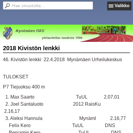
Valikko
2018 Kivistön lenkki
46. Kivistön lenkki 22.4.2018 Mynämäen Urheilukeskus
TULOKSET
P7 Tiejuoksu 400 m
1. Max Saarto TuUL 2.07,01
2. Joel Santaluoto 2012 RaisKu
2.16,17
3. Aleksi Hannula MynämI 2.16,77
Felix Kero TuUL DNS
Benjamin Kero TuUL DNS