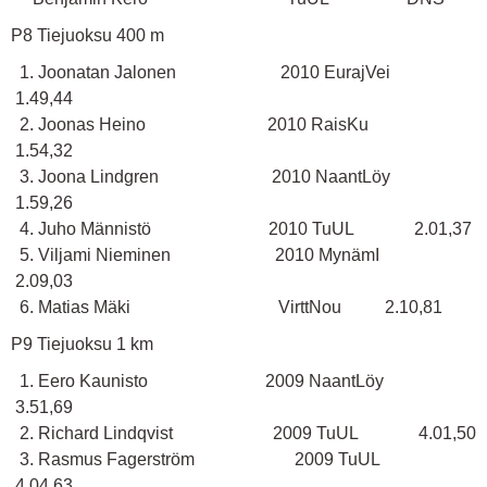
P8 Tiejuoksu 400 m
1. Joonatan Jalonen 2010 EurajVei
1.49,44
2. Joonas Heino 2010 RaisKu
1.54,32
3. Joona Lindgren 2010 NaantLöy
1.59,26
4. Juho Männistö 2010 TuUL 2.01,37
5. Viljami Nieminen 2010 MynämI
2.09,03
6. Matias Mäki VirttNou 2.10,81
P9 Tiejuoksu 1 km
1. Eero Kaunisto 2009 NaantLöy
3.51,69
2. Richard Lindqvist 2009 TuUL 4.01,50
3. Rasmus Fagerström 2009 TuUL
4.04,63