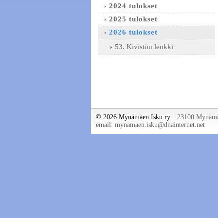
2024 tulokset
2025 tulokset
2026 tulokset
53. Kivistön lenkki
©
2026 Mynämäen Isku ry
23100 Mynäm
email: mynamaen.isku@dnainternet.net