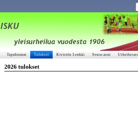
Tapahtumat
Tulokset
Kivistön Lenkki
Seura-asut
Urheiluvaru
2026 tulokset