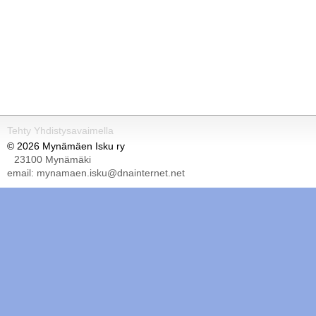
Tehty Yhdistysavaimella
©
2026 Mynämäen Isku ry
23100 Mynämäki
email: mynamaen.isku@dnainternet.net