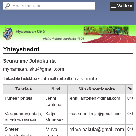
Valikko
Yhteystiedot
Seuramme Johtokunta
mynamaen.isku@gmail.com
Tarkastele taulukkoa vierittämällä oikealle ja vasemmalle.
Tehtävä
Nimi
Sähköpostiosoite
Puh
Puheenjohtaja
Jenni
j
enni.lahtonen@gmail.com
040
Lahtonen
Varapuheenjohtaja,
Katja
muurinen.katja@gmail.com
040
nuorisovastaava
Muurinen
Sihteeri,
040
Mirva
mirva.hakula@gmail.com
rahastonhoitaja