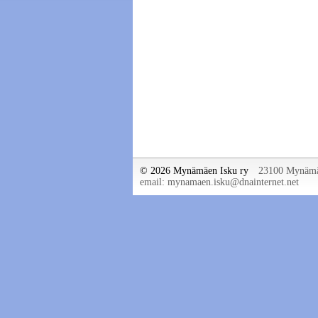
©
2026 Mynämäen Isku ry
23100 Mynäm
email: mynamaen.isku@dnainternet.net